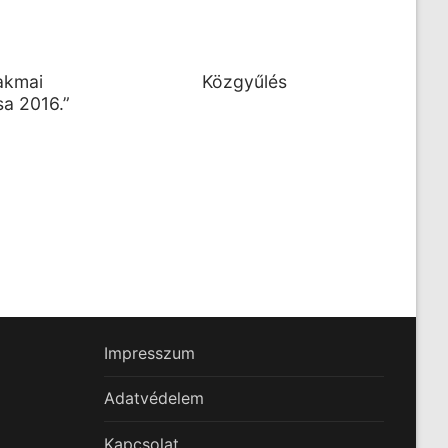
zakmai
Közgyűlés
a 2016.”
Impresszum
Adatvédelem
Kapcsolat