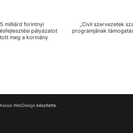
5 milliárd forintnyi
„Civil szervezetek s
ésfejlesztési pályázatot
programjának támogatás
itott meg a kormány
Kassai WebDesign
készítette.