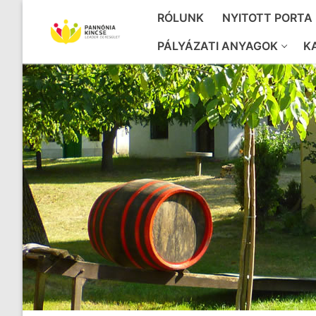
Ugrás
RÓLUNK
NYITOTT PORTA
a
tartalomra
PÁLYÁZATI ANYAGOK
K