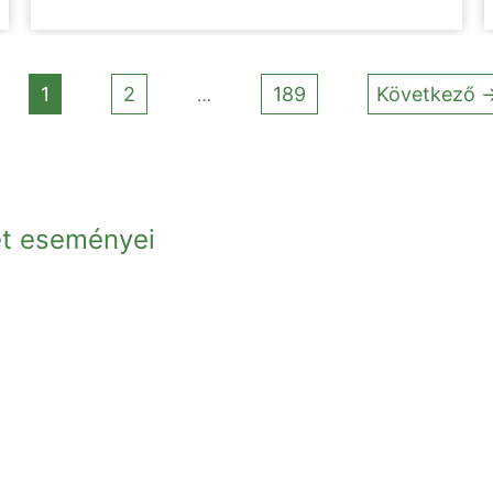
1
2
189
Következő 
…
et eseményei