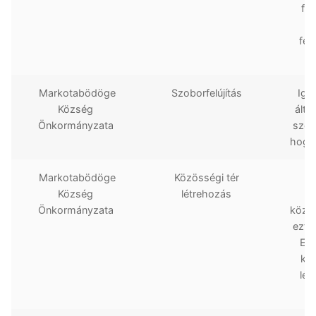
fel
n
fel
Markotabödöge
Szoborfelújítás
Igy
Község
álta
Önkormányzata
szere
hogy
Markotabödöge
Közösségi tér
E
Község
létrehozás
Önkormányzata
közös
ezt 
Ezé
köz
lét