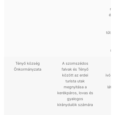
ra
me
érd
é
tűtés
g
sz
Tényő község
A szomszédos
Tú
Önkormányzata
falvak és Tényő
e
között az erdei
ivókut
turista utak
megnyitása a
látv
kerékpáros, lovas és
gyalogos
kiránydulók számára
ö
t