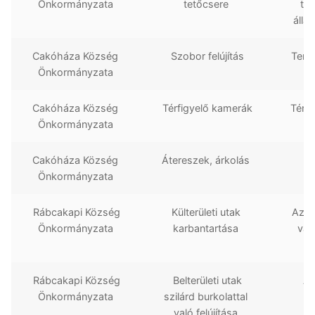
Önkormányzata
tetőcsere
te
álla
Cakóháza Község
Szobor felújítás
Teme
Önkormányzata
Cakóháza Község
Térfigyelő kamerák
Térfi
Önkormányzata
Cakóháza Község
Átereszek, árkolás
Fa
Önkormányzata
Rábcakapi Község
Külterületi utak
Az u
Önkormányzata
karbantartása
van
Rábcakapi Község
Belterületi utak
A 
Önkormányzata
szilárd burkolattal
b
való felújítása