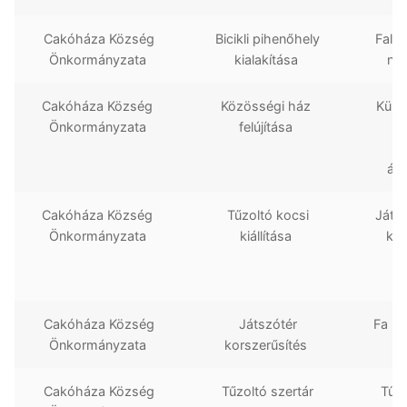
Cakóháza Község
Bicikli pihenőhely
Falu 
Önkormányzata
kialakítása
növ
Cakóháza Község
Közösségi ház
Külső
Önkormányzata
felújítása
K
t
álm
Cakóháza Község
Tűzoltó kocsi
Játsz
Önkormányzata
kiállítása
kiá
f
s
Cakóháza Község
Játszótér
Fa lé
Önkormányzata
korszerűsítés
Cakóháza Község
Tűzoltó szertár
Tűzo