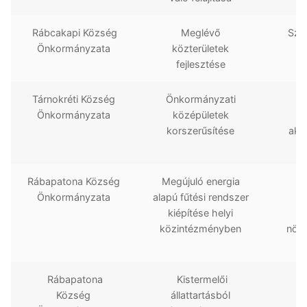
Rábcakapi Község
Meglévő
Szer
Önkormányzata
közterületek
fejlesztése
Tárnokréti Község
Önkormányzati
A
Önkormányzata
középületek
korszerűsítése
aka
Rábapatona Község
Megújuló energia
Önkormányzata
alapú fűtési rendszer
kiépítése helyi
közintézményben
növe
Rábapatona
Kistermelői
Község
állattartásból