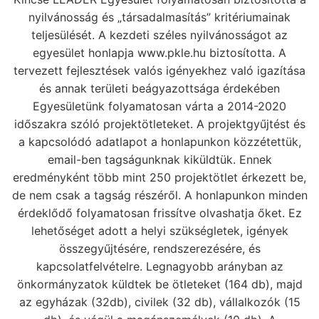
nyilvánosság és „társadalmasítás” kritériumainak
teljesülését. A kezdeti széles nyilvánosságot az
egyesület honlapja
www.pkle.hu
biztosította. A
tervezett fejlesztések valós igényekhez való igazítása
és annak területi beágyazottsága érdekében
Egyesületünk folyamatosan várta a 2014-2020
időszakra szóló projektötleteket. A projektgyűjtést és
a kapcsolódó adatlapot a honlapunkon közzétettük,
email-ben tagságunknak kiküldtük. Ennek
eredményként több mint 250 projektötlet érkezett be,
de nem csak a tagság részéről. A honlapunkon minden
érdeklődő folyamatosan frissítve olvashatja őket. Ez
lehetőséget adott a helyi szükségletek, igények
összegyűjtésére, rendszerezésére, és
kapcsolatfelvételre. Legnagyobb arányban az
önkormányzatok küldtek be ötleteket (164 db), majd
az egyházak (32db), civilek (32 db), vállalkozók (15