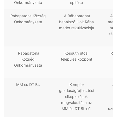
Önkormányzata
építése
Rábapatona Község
A Rábapatonát
A te
Önkormányzata
behálózó Holt Rába
meder
meder rekultivációja
hasz
téte
Rábapatona
Kossuth utcai
Ráb
Község
település központ
Önkormányzata
MM és DT Bt.
Komplex
A 
gazdaságfejlesztési
Pr
elképzelések
f
megvalósítása az
MM és DT Bt-nél
szük
k