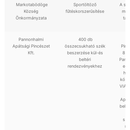
Markotabödöge
Sportöltöző
A spo
Község
fűtéskorszerűsítése
mego
Önkormányzata
tav
Pannonhalmi
400 db
Apátsági Pincészet
összecsukható szék
Pinc
Kft.
beszerzése kül-és
8 é
beltéri
Pann
rendezvényekhez
egy
hel
kósto
VIAT
és
Apát
belső
sza
mi