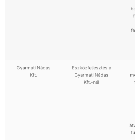
bemu
fér
tu
fejl
k
na
v
Gyarmati Nádas
Eszközfejlesztés a
Kft.
Gyarmati Nádas
megv
Kft.-nél
hel
g
fe
b
látvá
turi
te