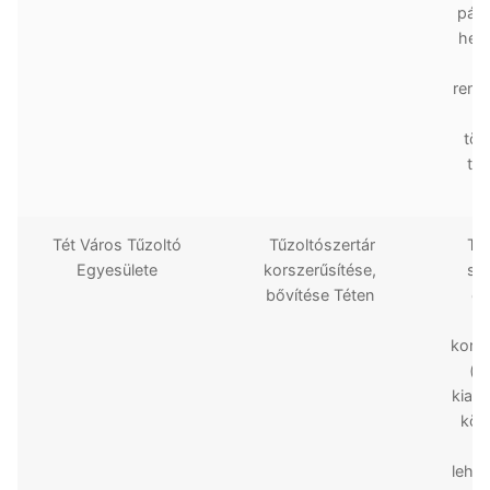
páli
hely
t
rend
he
tör
tov
Tét Város Tűzoltó
Tűzoltószertár
Tét
Egyesülete
korszerűsítése,
sz
bővítése Téten
ép
korsz
(v
kiala
közp
lehe