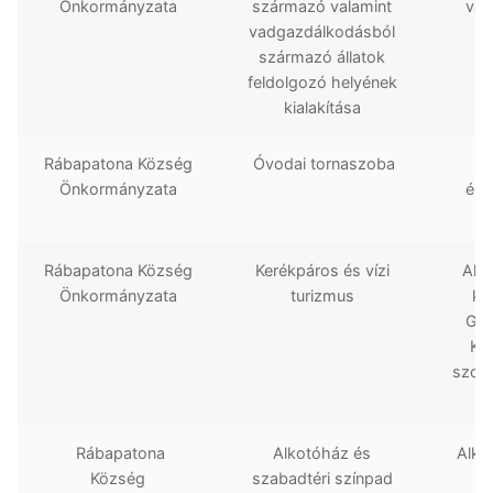
Önkormányzata
származó valamint
vad
vadgazdálkodásból
ál
származó állatok
feldolgozó helyének
kialakítása
Rábapatona Község
Óvodai tornaszoba
R
Önkormányzata
épü
Rábapatona Község
Kerékpáros és vízi
Als
Önkormányzata
turizmus
kö
Győ
Ker
szolg
Rábapatona
Alkotóház és
Alko
Község
szabadtéri színpad