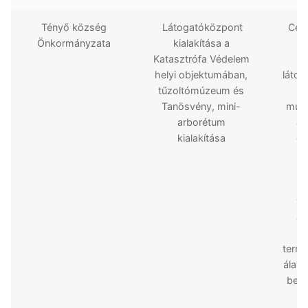
Tényő község
Látogatóközpont
Cél 
Önkormányzata
kialakítása a
ér
Katasztrófa Védelem
helyi objektumában,
látog
tűzoltómúzeum és
t
Tanösvény, mini-
múze
arborétum
a 
kialakítása
gé
e
te
e
vi
ál
termé
álatv
bemu