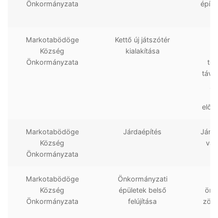
Önkormányzata
építé
Markotabödöge
Kettő új játszótér
A 
Község
kialakítása
Önkormányzata
tel
távo
já
előír
Markotabödöge
Járdaépítés
Járdá
Község
van
Önkormányzata
Markotabödöge
Önkormányzati
Község
épületek belső
önko
Önkormányzata
felújítása
zömm