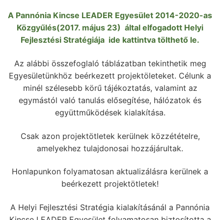
A Pannónia Kincse LEADER Egyesület 2014-2020-as
Közgyűlés(2017. május 23) által elfogadott Helyi
Fejlesztési Stratégiája ide kattintva tölthető le.
Az alábbi összefoglaló táblázatban tekinthetik meg
Egyesületünkhöz beérkezett projektöleteket. Célunk a
minél szélesebb körű tájékoztatás, valamint az
egymástól való tanulás elősegítése, hálózatok és
együttműködések kialakítása.
Csak azon projektötletek kerülnek közzétételre,
amelyekhez tulajdonosai hozzájárultak.
Honlapunkon folyamatosan aktualizálásra kerülnek a
beérkezett projektötletek!
A Helyi Fejlesztési Stratégia kialakításánál a Pannónia
Kincse LEADER Egyesület folyamatosan biztosította a