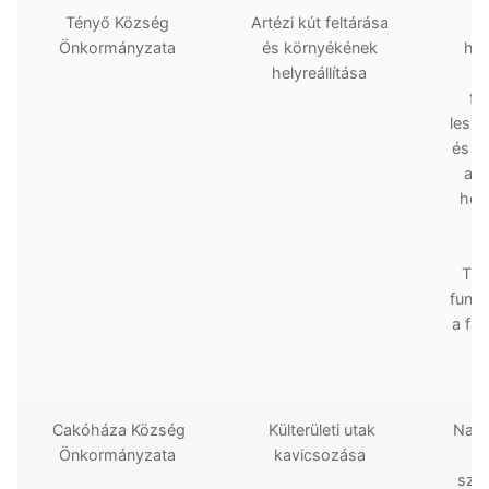
Tényő Község
Artézi kút feltárása
A
Önkormányzata
és környékének
has
helyreállítása
kí
fel
lesze
és au
a h
hel
á
Tur
funkc
a fa
Cakóháza Község
Külterületi utak
Nagy
Önkormányzata
kavicsozása
szer