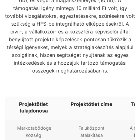
db), és végül a magánszemélyek (10 db). A
támogatási igény mintegy 10 milliárd Ft volt, így
további vizsgálatokra, egyeztetésekre, szűrésekre volt
szükség a HFS-be integrálható elképzelésekről. A
civil-, a vállalkozói- és a közszféra képviselői által
benyújtott projektelképzelések pontosan tükrözik a
térségi igényeket, melyek a stratégiakészítés alapjául
szolgálnak, hiszen segítséget nyújtanak az egyes
intézkedések és a hozzájuk tartozó támogatási
összegek meghatározásában is.
Projektötlet
Projektötlet címe
Ter
tulajdonosa
Markotabödöge
Faluközpont
A fa
Község
átalakítása
kör