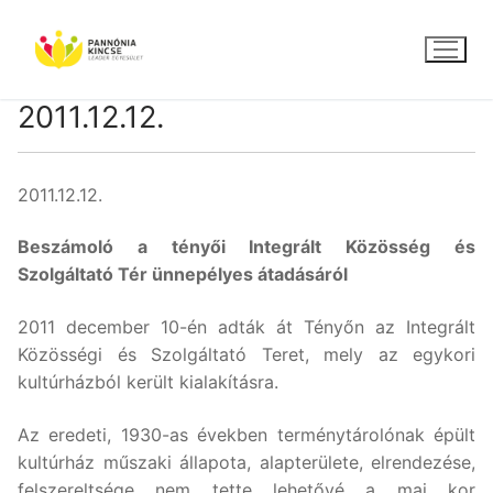
Ugrás
a
tartalomra
2011.12.12.
2011.12.12.
Beszámoló a tényői Integrált Közösség és
Szolgáltató Tér ünnepélyes átadásáról
2011 december 10-én adták át Tényőn az Integrált
Közösségi és Szolgáltató Teret, mely az egykori
kultúrházból került kialakításra.
Az eredeti, 1930-as években terménytárolónak épült
kultúrház műszaki állapota, alapterülete, elrendezése,
felszereltsége nem tette lehetővé a mai kor