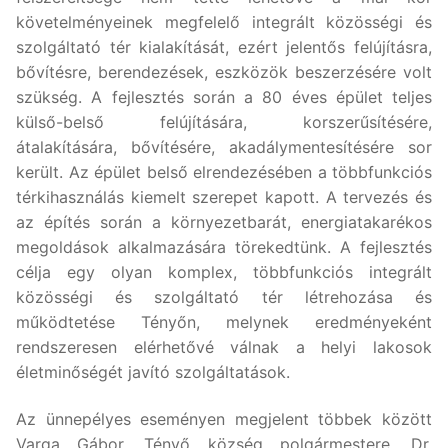
követelményeinek megfelelő integrált közösségi és
szolgáltató tér kialakítását, ezért jelentős felújításra,
bővítésre, berendezések, eszközök beszerzésére volt
szükség. A fejlesztés során a 80 éves épület teljes
külső-belső felújítására, korszerűsítésére,
átalakítására, bővítésére, akadálymentesítésére sor
került. Az épület belső elrendezésében a többfunkciós
térkihasználás kiemelt szerepet kapott. A tervezés és
az építés során a környezetbarát, energiatakarékos
megoldások alkalmazására törekedtünk. A fejlesztés
célja egy olyan komplex, többfunkciós integrált
közösségi és szolgáltató tér létrehozása és
működtetése Tényőn, melynek eredményeként
rendszeresen elérhetővé válnak a helyi lakosok
életminőségét javító szolgáltatások.
Az ünnepélyes eseményen megjelent többek között
Varga Gábor, Tényő község polgármestere, Dr.