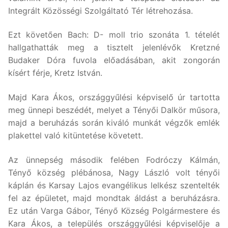
Integrált Közösségi Szolgáltató Tér létrehozása.
Ezt követően Bach: D- moll trio szonáta 1. tételét
hallgathatták meg a tisztelt jelenlévők Kretzné
Budaker Dóra fuvola előadásában, akit zongorán
kísért férje, Kretz István.
Majd Kara Ákos, országgyűlési képviselő úr tartotta
meg ünnepi beszédét, melyet a Tényői Dalkör műsora,
majd a beruházás során kiváló munkát végzők emlék
plakettel való kitüntetése követett.
Az ünnepség második felében Fodróczy Kálmán,
Tényő község plébánosa, Nagy László volt tényői
káplán és Karsay Lajos evangélikus lelkész szentelték
fel az épületet, majd mondtak áldást a beruházásra.
Ez után Varga Gábor, Tényő Község Polgármestere és
Kara Ákos, a település országgyűlési képviselője a