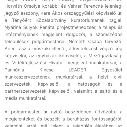
Horváth Orsolya korábbi és Vehrer Ferencné jelenlegi
jegyző asszony, Kara Ákos országgyűlési képviselő úr,
a Tényőért Közalapítvány kuratóriumának tagjai,
Nyáriné Sulyok Renáta projektmenedzser, a település
intézményeinek megjelent dolgozói, a szomszédos
települések polgármesterei, Németh Csaba tervező,
Áder László műszaki ellenőr, a kivitelezést végző cég
képviselői, az egyházak képviselői, a Mezőgazdasági
és Vidékfejlesztési Hivatal megjelent munkatársai, a
Pannónia Kincse LEADER Egyesület
munkaszervezetének munkatársai, a helyi civil
szervezetek képviselői, a hatóságok és a
partnerszervezetek képviselői, valamint a sajtó és a
média munkatársai.
A polgármester úr nyitó beszédében üdvözölte a
megjelenteket és beszélt a beruházás fontosságáról,
valamint arról, mit jelent a település életében az