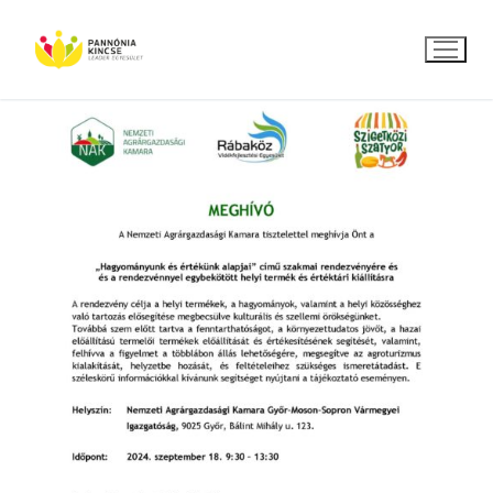
Ugrás
a
tartalomra