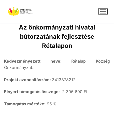
Ugrás
a
tartalomra
Az önkormányzati hivatal
bútorzatának fejlesztése
Rétalapon
Kedvezményezett neve:
Rétalap Község
Önkormányzata
Projekt azonosítószám:
3413378212
Elnyert támogatás összege:
2 306 600 Ft
Támogatás mértéke:
95 %