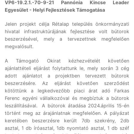
VP6-19.2.1.-70-9-21 Pannónia Kincse Leader
Egyesület - Helyi Fejlesztések Támogatása
Jelen projekt célja Rétalap település önkormányzati
hivatal infrastruktúrájának fejlesztése volt bútorok
beszerzésével, mely a tervezettnek megfelelően
megvalósult.
A Támogató Okirat kézhezvételét követően
ajánlattételi eljárást folytattunk le, mely során 3 cég
adott ajánlatot a projektben tervezett bútorok
beszerzésére. Az eljárást követően szerződést
kötöttünk a legkedvezőbb piaci árat adó Farkas
Ferenc egyéni vállalkozóval és megbíztuk a bútorok
leszállításával. A bútorok átadása 2024.április 15-én
történt meg az árajánlatnak megfelelően. A pályázat
keretében beszerzésre került 7db szekrény, 2db
asztal, 1 db íróasztal, 1db nyomtató asztal, 1 db széf