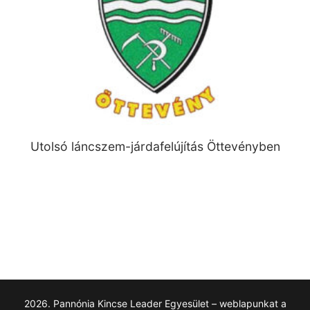
Utolsó láncszem-járdafelújítás Öttevényben
2026. Pannónia Kincse Leader Egyesület – weblapunkat a