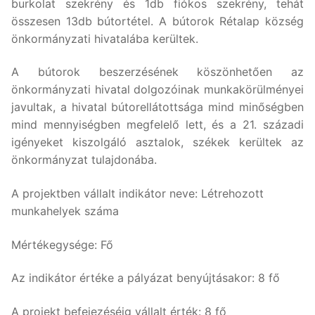
burkolat szekrény és 1db fiókos szekrény, tehát
összesen 13db bútortétel. A bútorok Rétalap község
önkormányzati hivatalába kerültek.
A bútorok beszerzésének köszönhetően az
önkormányzati hivatal dolgozóinak munkakörülményei
javultak, a hivatal bútorellátottsága mind minőségben
mind mennyiségben megfelelő lett, és a 21. századi
igényeket kiszolgáló asztalok, székek kerültek az
önkormányzat tulajdonába.
A projektben vállalt indikátor neve: Létrehozott
munkahelyek száma
Mértékegysége: Fő
Az indikátor értéke a pályázat benyújtásakor: 8 fő
A projekt befejezéséig vállalt érték: 8 fő