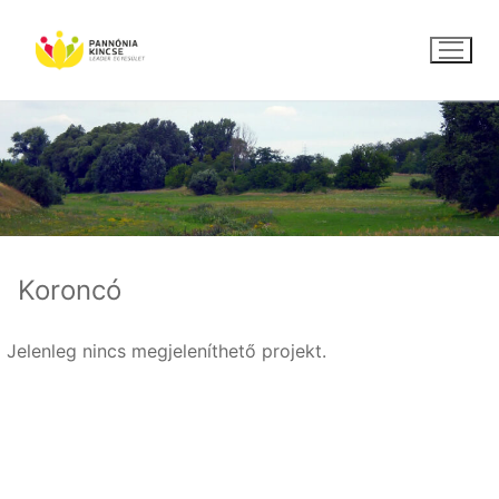
Ugrás
a
tartalomra
Koroncó
Jelenleg nincs megjeleníthető projekt.