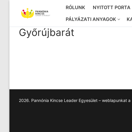
Ugrás
RÓLUNK
NYITOTT PORTA
a
tartalomra
PÁLYÁZATI ANYAGOK
K
Győrújbarát
2026. Pannónia Kincse Leader Egyesület – weblapunkat a