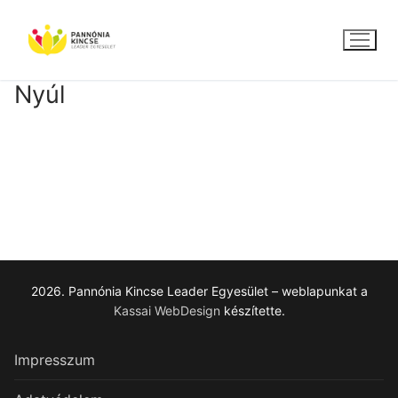
Ugrás
a
tartalomra
Nyúl
2026. Pannónia Kincse Leader Egyesület – weblapunkat a
Kassai WebDesign
készítette.
Impresszum