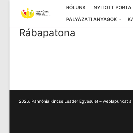
Ugrás
RÓLUNK
NYITOTT PORTA
a
tartalomra
PÁLYÁZATI ANYAGOK
K
Rábapatona
2026. Pannónia Kincse Leader Egyesület – weblapunkat a