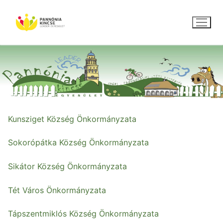
Ugrás
a
tartalomra
Kunsziget Község Önkormányzata
Sokorópátka Község Önkormányzata
Sikátor Község Önkormányzata
Tét Város Önkormányzata
Tápszentmiklós Község Önkormányzata