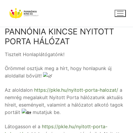
Ugrás
a
tartalomra
PANNÓNIA KINCSE NYITOTT
PORTA HÁLÓZAT
Tisztelt Honlaplátógatónk!
Örömmel osztjuk meg a hírt, hogy honlapunk új
aloldallal bővült!
Az aloldalon
https://pkle.hu/nyitott-porta-halozat/
a
nemrég megalakult Nyitott Porta hálózatunk aktuáis
híreit, eseményeit, valamint a hálózatot alkotó tagok
portáit
mutatjuk be.
Látogasson el a
https://pkle.hu/nyitott-porta-