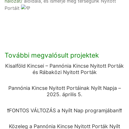
halozat/
aloldala, és ismerje meg térségünk Nyitott
Portáit
További megvalósult projektek
Kisalföld Kincsei – Pannónia Kincse Nyitott Porták
és Rábaközi Nyitott Porták
Pannónia Kincse Nyitott Portáinak Nyílt Napja –
2025. április 5.
❗️FONTOS VÁLTOZÁS a Nyílt Nap programjában!❗️
Közeleg a Pannónia Kincse Nyitott Porták Nyílt