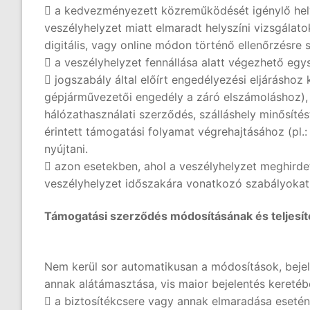
 a kedvezményezett közreműködését igénylő helysz
veszélyhelyzet miatt elmaradt helyszíni vizsgálato
digitális, vagy online módon történő ellenőrzésre s
 a veszélyhelyzet fennállása alatt végezhető egys
 jogszabály által előírt engedélyezési eljáráshoz 
gépjárművezetői engedély a záró elszámoláshoz), 
hálózathasználati szerződés, szálláshely minősíté
érintett támogatási folyamat végrehajtásához (pl
nyújtani.
 azon esetekben, ahol a veszélyhelyzet meghirdeté
veszélyhelyzet időszakára vonatkozó szabályokat
Támogatási szerződés módosításának és teljesít
Nem kerül sor automatikusan a módosítások, bejel
annak alátámasztása, vis maior bejelentés keretéb
 a biztosítékcsere vagy annak elmaradása esetén