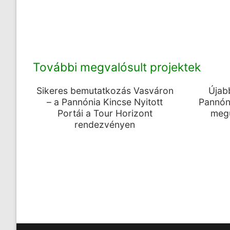
További megvalósult projektek
Sikeres bemutatkozás Vasváron
Újab
– a Pannónia Kincse Nyitott
Pannóni
Portái a Tour Horizont
megú
rendezvényen