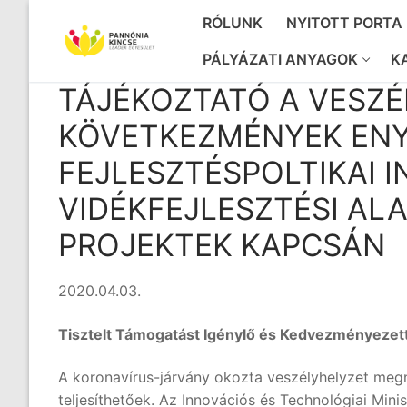
Ugrás
RÓLUNK
NYITOTT PORTA
a
tartalomra
PÁLYÁZATI ANYAGOK
K
TÁJÉKOZTATÓ A VESZ
KÖVETKEZMÉNYEK ENY
FEJLESZTÉSPOLTIKAI 
VIDÉKFEJLESZTÉSI AL
PROJEKTEK KAPCSÁN
2020.04.03.
Tisztelt Támogatást Igénylő és Kedvezményezett
A koronavírus-járvány okozta veszélyhelyzet megn
teljesíthetőek. Az Innovációs és Technológiai Mi