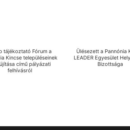
b tájékoztató Fórum a
Ülésezett a Pannónia 
a Kincse településeinek
LEADER Egyesület Helyi
jítása című pályázati
Bizottsága
felhívásról