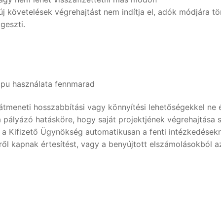
 új követelések végrehajtást nem indítja el, adók módjára 
geszti.
apu használata fennmarad
eneti hosszabbítási vagy könnyítési lehetőségekkel ne élj
n a pályázó hatásköre, hogy saját projektjének végrehajtás
 a Kifizető Ügynökség automatikusan a fenti intézkedésekne
ről kapnak értesítést, vagy a benyújtott elszámolásokból 