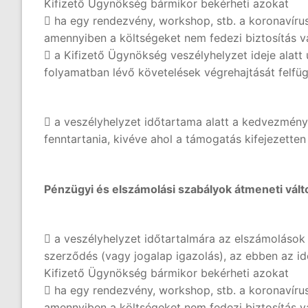
Kifizető Ügynökség bármikor bekérheti azokat
 ha egy rendezvény, workshop, stb. a koronavírus
amennyiben a költségeket nem fedezi biztosítás v
 a Kifizető Ügynökség veszélyhelyzet ideje alatt
folyamatban lévő követelések végrehajtását felfüg
 a veszélyhelyzet időtartama alatt a kedvezménye
fenntartania, kivéve ahol a támogatás kifejezette
Pénzügyi és elszámolási szabályok átmeneti vál
 a veszélyhelyzet időtartalmára az elszámolások 
szerződés (vagy jogalap igazolás), az ebben az i
Kifizető Ügynökség bármikor bekérheti azokat
 ha egy rendezvény, workshop, stb. a koronavírus
amennyiben a költségeket nem fedezi biztosítás v