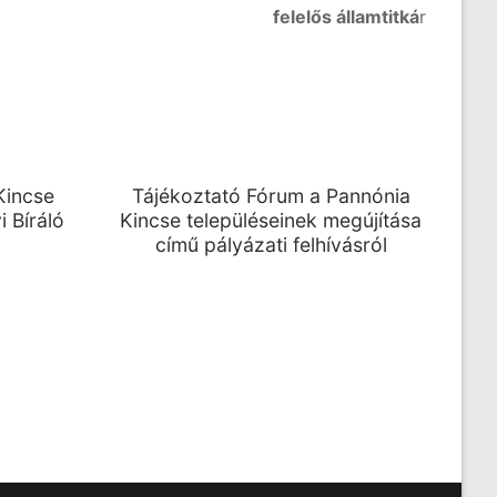
felelős államtitká
r
Kincse
Tájékoztató Fórum a Pannónia
 Bíráló
Kincse településeinek megújítása
című pályázati felhívásról