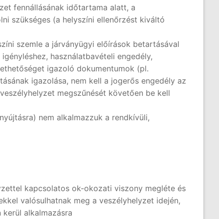
et fennállásának időtartama alatt, a
ni szükséges (a helyszíni ellenőrzést kiváltó
színi szemle a járványügyi előírások betartásával
i igényléshez, használatbavételi engedély,
ltethetőséget igazoló dokumentumok (pl.
tásának igazolása, nem kell a jogerős engedély az
 veszélyhelyzet megszűnését követően be kell
enyújtásra) nem alkalmazzuk a rendkívüli,
zettel kapcsolatos ok-okozati viszony megléte és
ekkel valósulhatnak meg a veszélyhelyzet idején,
 kerül alkalmazásra