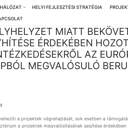
 HÁLÓZAT
HELYI FEJLESZTÉSI STRATÉGIA
PROJEK
APCSOLAT
ÉLYHELYZET MIATT BEKÖV
HÍTÉSE ÉRDEKÉBEN HOZO
INTÉZKEDÉSEKRŐL AZ EUR
APBÓL MEGVALÓSULÓ BERU
!
ehezíti a projektek végrehajtását, sok esetben a támogatá
nisztérium a projektek megvalósításának segítése érdekébe