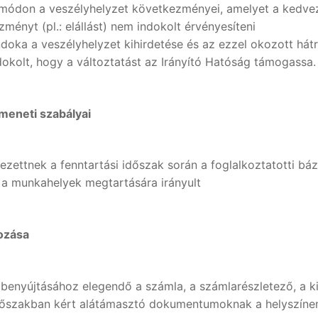
módon a veszélyhelyzet következményei, amelyet a kedvez
nyt (pl.: elállást) nem indokolt érvényesíteni
indoka a veszélyhelyzet kihirdetése és az ezzel okozott h
okolt, hogy a változtatást az Irányító Hatóság támogassa.
meneti szabályai
zettnek a fenntartási időszak során a foglalkoztatotti bá
n a munkahelyek megtartására irányult
tozása
benyújtásához elegendő a számla, a számlarészletező, a kif
dőszakban kért alátámasztó dokumentumoknak a helyszínen r