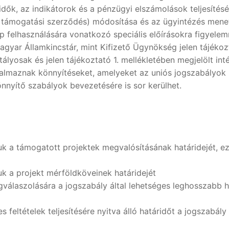
idők, az indikátorok és a pénzügyi elszámolások teljesíté
 támogatási szerződés) módosítása és az ügyintézés mene
 felhasználására vonatkozó speciális előírásokra figyelem
agyar Államkincstár, mint Kifizető Ügynökség jelen tájékoz
hatályosak és jelen tájékoztató 1. mellékletében megjelölt
almaznak könnyítéseket, amelyeket az uniós jogszabályok
önnyítő szabályok bevezetésére is sor kerülhet.
 a támogatott projektek megvalósításának határidejét, ez
 a projekt mérföldköveinek határidejét
egválaszolására a jogszabály által lehetséges leghosszabb h
ltételek teljesítésére nyitva álló határidőt a jogszabály 