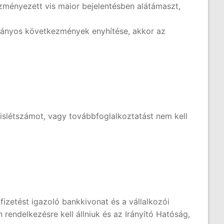
ményezett vis maior bejelentésben alátámaszt,
átrányos következmények enyhítése, akkor az
zislétszámot, vagy továbbfoglalkoztatást nem kell
izetést igazoló bankkivonat és a vállalkozói
endelkezésre kell állniuk és az Irányító Hatóság,