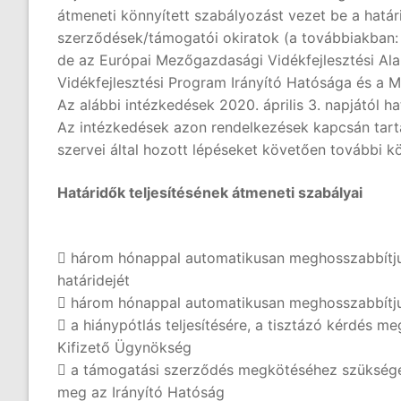
átmeneti könnyített szabályozást vezet be a határ
szerződések/támogatói okiratok (a továbbiakban:
de az Európai Mezőgazdasági Vidékfejlesztési Alap
Vidékfejlesztési Program Irányító Hatósága és a M
Az alábbi intézkedések 2020. április 3. napjától 
Az intézkedések azon rendelkezések kapcsán tart
szervei által hozott lépéseket követően további k
Határidők teljesítésének átmeneti szabályai
 három hónappal automatikusan meghosszabbítjuk
határidejét
 három hónappal automatikusan meghosszabbítjuk
 a hiánypótlás teljesítésére, a tisztázó kérdés m
Kifizető Ügynökség
 a támogatási szerződés megkötéséhez szükséges fe
meg az Irányító Hatóság