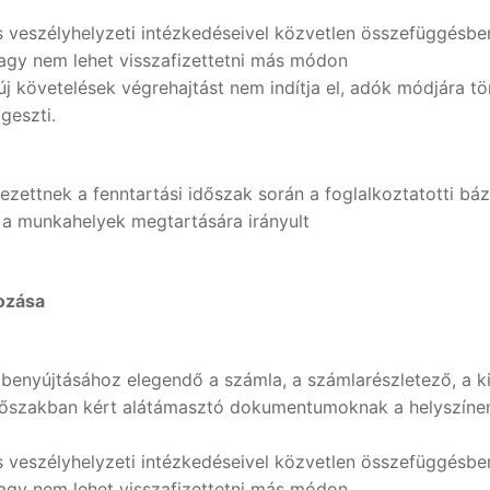
 veszélyhelyzeti intézkedéseivel közvetlen összefüggésben 
agy nem lehet visszafizettetni más módon
 új követelések végrehajtást nem indítja el, adók módjára 
geszti.
zettnek a fenntartási időszak során a foglalkoztatotti bá
n a munkahelyek megtartására irányult
tozása
benyújtásához elegendő a számla, a számlarészletező, a kif
dőszakban kért alátámasztó dokumentumoknak a helyszínen r
 veszélyhelyzeti intézkedéseivel közvetlen összefüggésben 
agy nem lehet visszafizettetni más módon