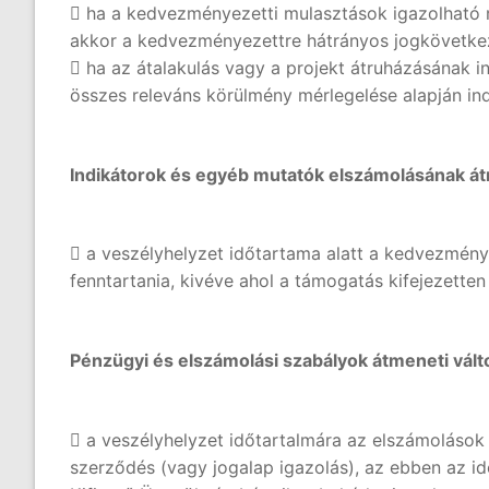
 ha a kedvezményezetti mulasztások igazolható 
akkor a kedvezményezettre hátrányos jogkövetkezmé
 ha az átalakulás vagy a projekt átruházásának 
összes releváns körülmény mérlegelése alapján ind
Indikátorok és egyéb mutatók elszámolásának át
 a veszélyhelyzet időtartama alatt a kedvezménye
fenntartania, kivéve ahol a támogatás kifejezette
Pénzügyi és elszámolási szabályok átmeneti vál
 a veszélyhelyzet időtartalmára az elszámolások 
szerződés (vagy jogalap igazolás), az ebben az i