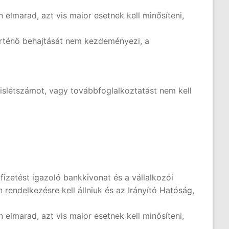
elmarad, azt vis maior esetnek kell minősíteni,
történő behajtását nem kezdeményezi, a
zislétszámot, vagy továbbfoglalkoztatást nem kell
izetést igazoló bankkivonat és a vállalkozói
endelkezésre kell állniuk és az Irányító Hatóság,
elmarad, azt vis maior esetnek kell minősíteni,