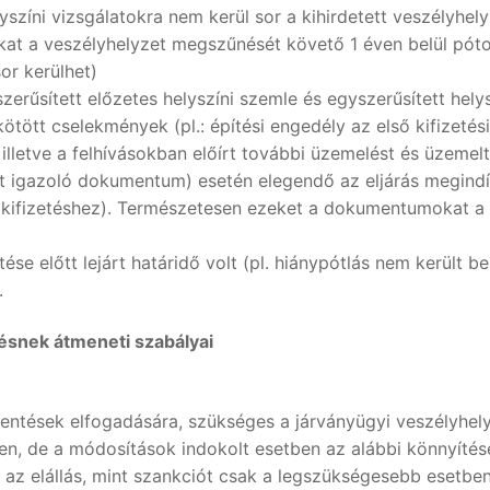
íni vizsgálatokra nem kerül sor a kihirdetett veszélyhelyz
kat a veszélyhelyzet megszűnését követő 1 éven belül pótol
or kerülhet)
zerűsített előzetes helyszíni szemle és egyszerűsített hely
kötött cselekmények (pl.: építési engedély az első kifizetés
illetve a felhívásokban előírt további üzemelést és üzeme
st igazoló dokumentum) esetén elegendő az eljárás megindí
.: kifizetéshez). Természetesen ezeket a dokumentumokat a
se előtt lejárt határidő volt (pl. hiánypótlás nem került b
.
ésnek átmeneti szabályai
entések elfogadására, szükséges a járványügyi veszélyhely
en, de a módosítások indokolt esetben az alábbi könnyítés
 az elállás, mint szankciót csak a legszükségesebb esetben