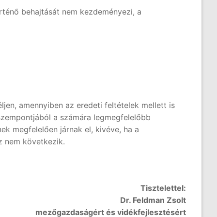
történő behajtását nem kezdeményezi, a
en, amennyiben az eredeti feltételek mellett is
a szempontjából a számára legmegfelelőbb
k megfelelően járnak el, kivéve, ha a
az nem következik.
Tisztelettel:
Dr. Feldman Zsolt
mezőgazdaságért és vidékfejlesztésért