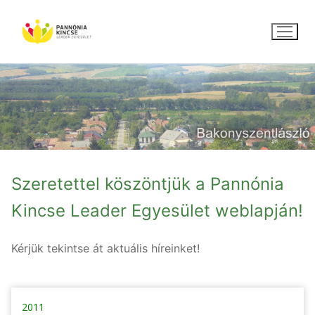
Ugrás
a
tartalomra
Szeretettel köszöntjük a Pannónia
Kincse Leader Egyesület weblapján!
Kérjük tekintse át aktuális híreinket!
2011