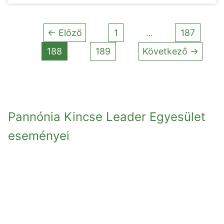
← Előző
1
187
…
188
189
Következő →
Pannónia Kincse Leader Egyesület
eseményei