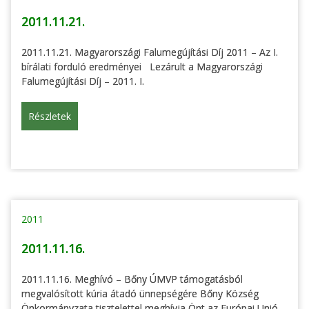
2011.11.21.
2011.11.21. Magyarországi Falumegújítási Díj 2011 – Az I.
bírálati forduló eredményei Lezárult a Magyarországi
Falumegújítási Díj – 2011. I.
Részletek
2011
2011.11.16.
2011.11.16. Meghívó – Bőny ÚMVP támogatásból
megvalósított kúria átadó ünnepségére Bőny Község
Önkormányzata tisztelettel meghívja Önt az Európai Unió