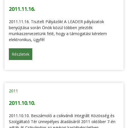
2011.11.16.
2011.11.16. Tisztelt Pályázók! A LEADER pályázatok
benyújtása során Önök közül többen jelezték
munkaszervezetünk felé, hogy a támogatási kérelem
elektronikus, ügyfél
Részletek
2011
2011.10.10.
2011.10.10. Beszámoló a csikvándi Integrált Közösség és
Szolgáltató Tér ünnepélyes átadásáról 2011 október 7-én
adták át Csikvándon az egykori kastélyépületben