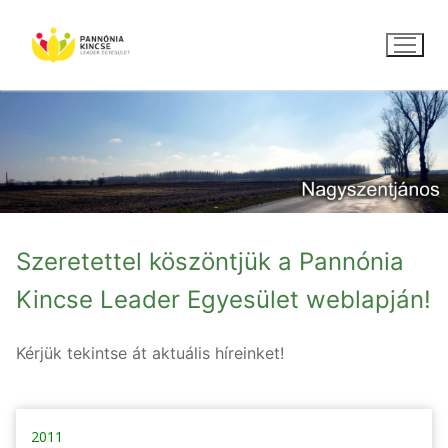
Ugrás
a
tartalomra
Szeretettel köszöntjük a Pannónia
Kincse Leader Egyesület weblapján!
Kérjük tekintse át aktuális híreinket!
2011