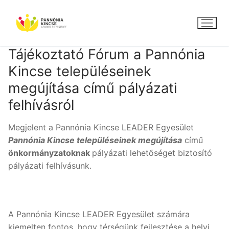
Ugrás
a
tartalomra
Tájékoztató Fórum a Pannónia
Kincse településeinek
megújítása című pályázati
felhívásról
Megjelent a Pannónia Kincse LEADER Egyesület
Pannónia Kincse településeinek megújítása
című
önkormányzatoknak
pályázati lehetőséget biztosító
pályázati felhívásunk.
A Pannónia Kincse LEADER Egyesület számára
kiemelten fontos, hogy térségünk fejlesztése a helyi